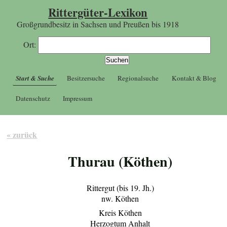
Rittergüter-Lexikon
Großgrundbesitz in Sachsen und Preußen bis 1918
Ort:
Start & Suche
Besitzersuche
Regionalsuche
Kontakt & Blog
Datenschutz
Impressum
« zurück
Thurau (Köthen)
Rittergut (bis 19. Jh.)
nw. Köthen
Kreis Köthen
Herzogtum Anhalt