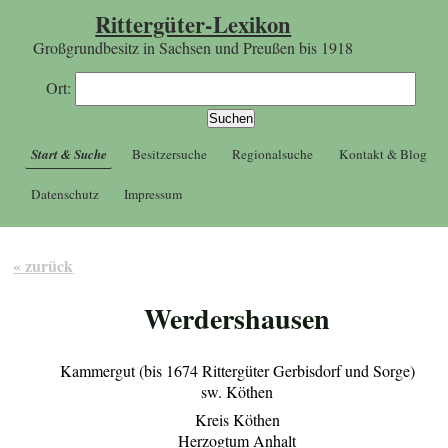
Rittergüter-Lexikon
Großgrundbesitz in Sachsen und Preußen bis 1918
Ort:
Start & Suche
Besitzersuche
Regionalsuche
Kontakt & Blog
Datenschutz
Impressum
« zurück
Werdershausen
Kammergut (bis 1674 Rittergüter Gerbisdorf und Sorge)
sw. Köthen
Kreis Köthen
Herzogtum Anhalt