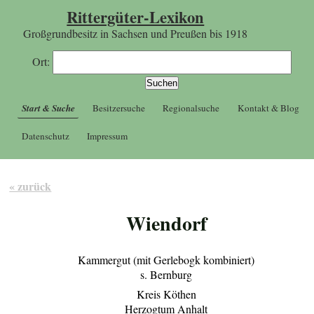
Rittergüter-Lexikon
Großgrundbesitz in Sachsen und Preußen bis 1918
Ort:
Start & Suche
Besitzersuche
Regionalsuche
Kontakt & Blog
Datenschutz
Impressum
« zurück
Wiendorf
Kammergut (mit Gerlebogk kombiniert)
s. Bernburg
Kreis Köthen
Herzogtum Anhalt