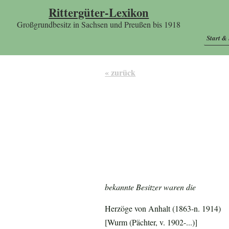
Rittergüter-Lexikon
Großgrundbesitz in Sachsen und Preußen bis 1918
Start &
« zurück
bekannte Besitzer waren die
Herzöge von Anhalt (1863-n. 1914)
[Wurm (Pächter, v. 1902-...)]