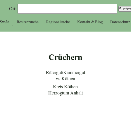
Ort:
 Suche
Besitzersuche
Regionalsuche
Kontakt & Blog
Datenschutz
Crüchern
Rittergut/Kammergut
w. Köthen
Kreis Köthen
Herzogtum Anhalt