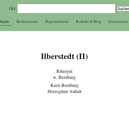
Ort:
 Suche
Besitzersuche
Regionalsuche
Kontakt & Blog
Datenschutz
Ilberstedt (II)
Rittergut
w. Bernburg
Kreis Bernburg
Herzogtum Anhalt