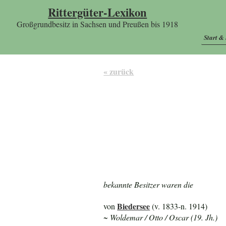
Rittergüter-Lexikon
Großgrundbesitz in Sachsen und Preußen bis 1918
Start &
« zurück
bekannte Besitzer waren die
Biedersee
von
(v. 1833-n. 1914)
~ Woldemar / Otto / Oscar (19. Jh.)