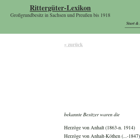
Rittergüter-Lexikon
Großgrundbesitz in Sachsen und Preußen bis 1918
Start &
« zurück
bekannte Besitzer waren die
Herzöge von Anhalt (1863-n. 1914)
Herzöge von Anhalt-Köthen (...-1847