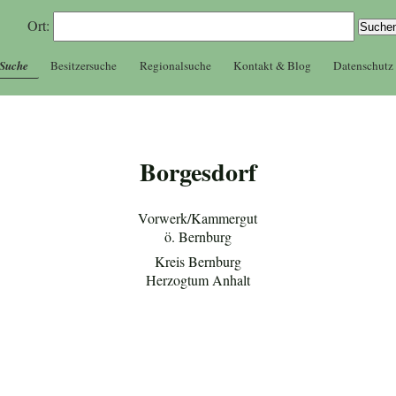
Ort:
 Suche
Besitzersuche
Regionalsuche
Kontakt & Blog
Datenschutz
Borgesdorf
Vorwerk/Kammergut
ö. Bernburg
Kreis Bernburg
Herzogtum Anhalt
)