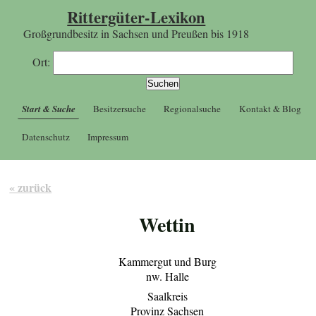
Rittergüter-Lexikon
Großgrundbesitz in Sachsen und Preußen bis 1918
Ort:
Start & Suche
Besitzersuche
Regionalsuche
Kontakt & Blog
Datenschutz
Impressum
« zurück
Wettin
Kammergut und Burg
nw. Halle
Saalkreis
Provinz Sachsen