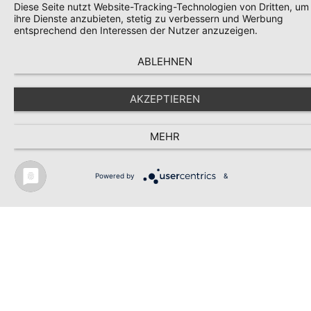
Diese Seite nutzt Website-Tracking-Technologien von Dritten, um
ihre Dienste anzubieten, stetig zu verbessern und Werbung
entsprechend den Interessen der Nutzer anzuzeigen.
ABLEHNEN
(Beispielbild, Barockschloss Kittlitz, Postkarte 1927)
AKZEPTIEREN
© schlossarchiv
MEHR
Powered by
&