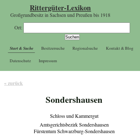
Rittergüter-Lexikon
Großgrundbesitz in Sachsen und Preußen bis 1918
Ort:
Start & Suche
Besitzersuche
Regionalsuche
Kontakt & Blog
Datenschutz
Impressum
« zurück
Sondershausen
Schloss und Kammergut
Amtsgerichtsbezirk Sondershausen
Fürstentum Schwarzburg-Sondershausen