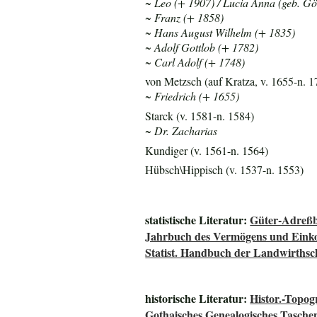
~ Leo (+ 1907) / Lucia Anna (geb. Gö
~ Franz (+ 1858)
~ Hans August Wilhelm (+ 1835)
~ Adolf Gottlob (+ 1782)
~ Carl Adolf (+ 1748)
von Metzsch (auf Kratza, v. 1655-n. 1
~ Friedrich (+ 1655)
Starck (v. 1581-n. 1584)
~ Dr. Zacharias
Kundiger (v. 1561-n. 1564)
Hübsch\Hippisch (v. 1537-n. 1553)
statistische Literatur:
Güter-Adreßb
Jahrbuch des Vermögens und Einko
Statist. Handbuch der Landwirthsc
historische Literatur:
Histor.-Topo
Gothaisches Genealogisches Tasche