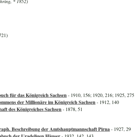
hring, * 1852)
721)
uch für das Königreich Sachsen
- 1910, 156; 1920, 216; 1925, 275
mmens der Millionäre im Königreich Sachsen
- 1912, 140
haft des Königreiches Sachsen
- 1878, 51
graph. Beschreibung der Amtshauptmannschaft Pirna
- 1927, 29
nbuch der Uradeligen Häuser
- 1932, 142, 143