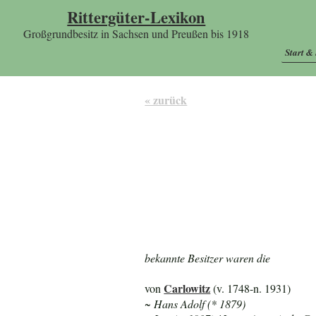
Rittergüter-Lexikon
Großgrundbesitz in Sachsen und Preußen bis 1918
Start &
« zurück
bekannte Besitzer waren die
Carlowitz
von
(v. 1748-n. 1931)
~ Hans Adolf (* 1879)