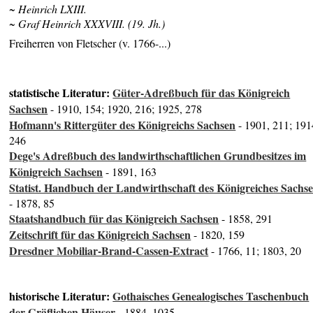
~ Heinrich LXIII.
~ Graf Heinrich XXXVIII. (
19. Jh.)
Freiherren von Fletscher (v. 1766-...)
statistische Literatur:
Güter-Adreßbuch für das Königreich
Sachsen
- 1910, 154; 1920, 216; 1925, 278
Hofmann's Rittergüter des Königreichs Sachsen
- 1901, 211; 191
246
Dege's Adreßbuch des landwirthschaftlichen Grundbesitzes im
Königreich Sachsen
- 1891, 163
Statist. Handbuch der Landwirthschaft des Königreiches Sachs
- 1878, 85
Staatshandbuch für das Königreich Sachsen
- 1858, 291
Zeitschrift für das Königreich Sachsen
- 1820, 159
Dresdner Mobiliar-Brand-Cassen-Extract
- 1766, 11; 1803, 20
historische Literatur:
Gothaisches Genealogisches Taschenbuch
der Gräflichen Häuser
- 1884, 1035