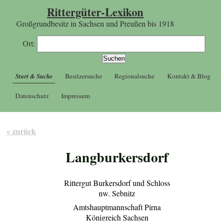
Rittergüter-Lexikon
Großgrundbesitz in Sachsen und Preußen bis 1918
Ort:
Start & Suche
Besitzersuche
Regionalsuche
Kontakt & Blog
Datenschutz
Impressum
« zurück
Langburkersdorf
Rittergut Burkersdorf und Schloss
nw. Sebnitz
Amtshauptmannschaft Pirna
Königreich Sachsen