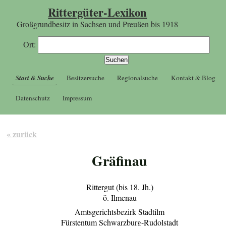
Rittergüter-Lexikon
Großgrundbesitz in Sachsen und Preußen bis 1918
Ort:
Start & Suche
Besitzersuche
Regionalsuche
Kontakt & Blog
Datenschutz
Impressum
« zurück
Gräfinau
Rittergut (bis 18. Jh.)
ö. Ilmenau
Amtsgerichtsbezirk Stadtilm
Fürstentum Schwarzburg-Rudolstadt