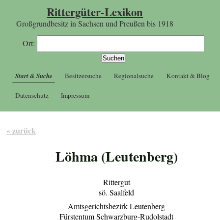
Rittergüter-Lexikon
Großgrundbesitz in Sachsen und Preußen bis 1918
Ort:
Start & Suche
Besitzersuche
Regionalsuche
Kontakt & Blog
Datenschutz
Impressum
« zurück
Löhma (Leutenberg)
Rittergut
sö. Saalfeld
Amtsgerichtsbezirk Leutenberg
Fürstentum Schwarzburg-Rudolstadt