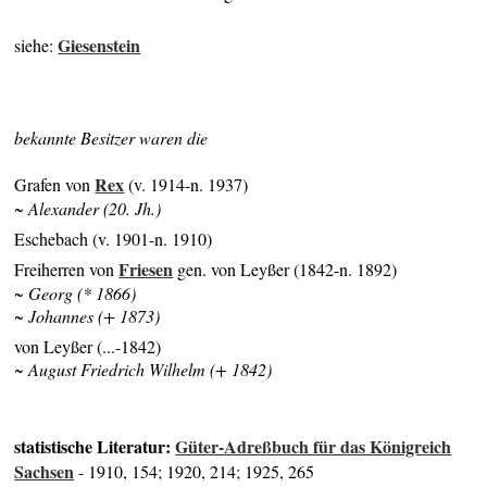
Giesenstein
siehe:
bekannte Besitzer waren die
Rex
Grafen von
(v. 1914-n. 1937)
~ Alexander (20. Jh.)
Eschebach (v. 1901-n. 1910)
Friesen
Freiherren von
gen. von Leyßer (1842-n. 1892)
~ Georg (* 1866)
~ Johannes (+ 1873)
von Leyßer (...-1842)
~ August Friedrich Wilhelm (+ 1842)
statistische Literatur:
Güter-Adreßbuch für das Königreich
Sachsen
- 1910, 154; 1920, 214; 1925, 265