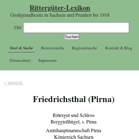
Rittergüter-Lexikon
Großgrundbesitz in Sachsen und Preußen bis 1918
Ort:
Start & Suche
Besitzersuche
Regionalsuche
Kontakt & Blog
Datenschutz
Impressum
« zurück
Friedrichsthal (Pirna)
Rittergut und Schloss
Berggießhügel, s. Pirna
Amtshauptmannschaft Pirna
Königreich Sachsen