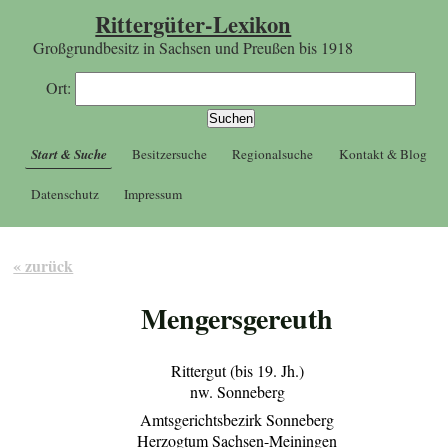
Rittergüter-Lexikon
Großgrundbesitz in Sachsen und Preußen bis 1918
Ort:
Start & Suche
Besitzersuche
Regionalsuche
Kontakt & Blog
Datenschutz
Impressum
« zurück
Mengersgereuth
Rittergut (bis 19. Jh.)
nw. Sonneberg
Amtsgerichtsbezirk Sonneberg
Herzogtum Sachsen-Meiningen