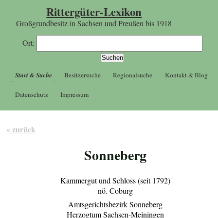
Rittergüter-Lexikon
Großgrundbesitz in Sachsen und Preußen bis 1918
Ort:
Start & Suche
Besitzersuche
Regionalsuche
Kontakt & Blog
Datenschutz
Impressum
« zurück
Sonneberg
Kammergut und Schloss (seit 1792)
nö. Coburg
Amtsgerichtsbezirk Sonneberg
Herzogtum Sachsen-Meiningen