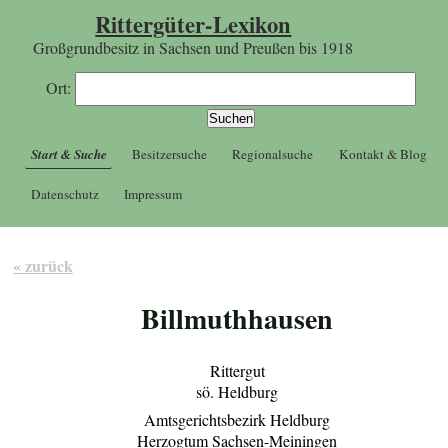
Rittergüter-Lexikon
Großgrundbesitz in Sachsen und Preußen bis 1918
Ort:
Start & Suche
Besitzersuche
Regionalsuche
Kontakt & Blog
Datenschutz
Impressum
« zurück
Billmuthhausen
Rittergut
sö. Heldburg
Amtsgerichtsbezirk Heldburg
Herzogtum Sachsen-Meiningen