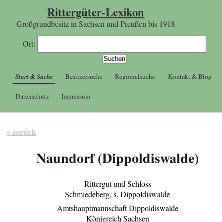
Rittergüter-Lexikon
Großgrundbesitz in Sachsen und Preußen bis 1918
Ort:
Start & Suche
Besitzersuche
Regionalsuche
Kontakt & Blog
Datenschutz
Impressum
« zurück
Naundorf (Dippoldiswalde)
Rittergut und Schloss
Schmiedeberg, s. Dippoldiswalde
Amtshauptmannschaft Dippoldiswalde
Königreich Sachsen