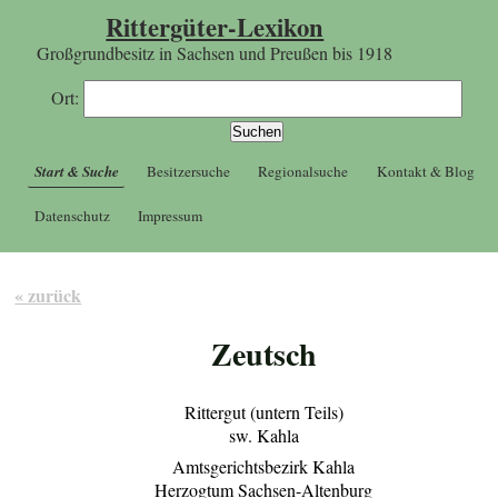
Rittergüter-Lexikon
Großgrundbesitz in Sachsen und Preußen bis 1918
Ort:
Start & Suche
Besitzersuche
Regionalsuche
Kontakt & Blog
Datenschutz
Impressum
« zurück
Zeutsch
Rittergut (untern Teils)
sw. Kahla
Amtsgerichtsbezirk Kahla
Herzogtum Sachsen-Altenburg