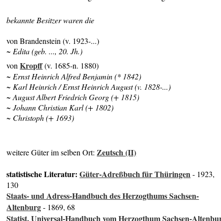
bekannte Besitzer waren die
von Brandenstein (v. 1923-...)
~ Edita (geb. ..., 20. Jh.)
Kropff
von
(v. 1685-n. 1880)
~ Ernst Heinrich Alfred Benjamin (* 1842)
~ Karl Heinrich / Ernst Heinrich August (v. 1828-...)
~ August Albert Friedrich Georg (+ 1815)
~ Johann Christian Karl (+ 1802)
~ Christoph (+ 1693)
Zeutsch (II)
weitere Güter im selben Ort:
statistische Literatur:
Güter-Adreßbuch für Thüringen
- 1923,
130
Staats- und Adress-Handbuch des Herzogthums Sachsen-
Altenburg
- 1869, 68
Statist. Universal-Handbuch vom Herzogthum Sachsen-Altenbu