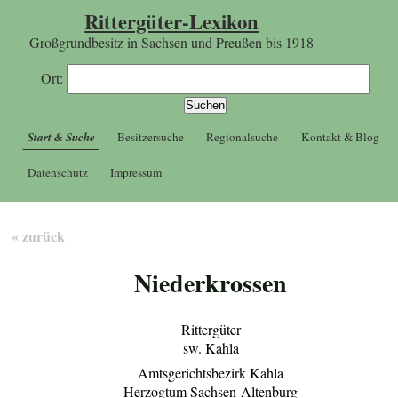
Rittergüter-Lexikon
Großgrundbesitz in Sachsen und Preußen bis 1918
Ort:
Start & Suche
Besitzersuche
Regionalsuche
Kontakt & Blog
Datenschutz
Impressum
« zurück
Niederkrossen
Rittergüter
sw. Kahla
Amtsgerichtsbezirk Kahla
Herzogtum Sachsen-Altenburg