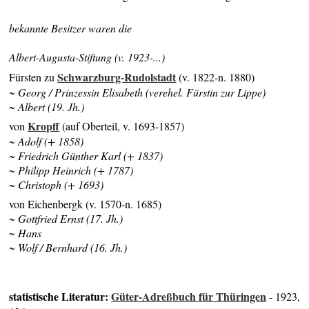
bekannte Besitzer waren die
Albert-Augusta-Stiftung (v. 1923-...)
Schwarzburg-Rudolstadt
Fürsten zu
(v. 1822-n. 1880)
~ Georg / Prinzessin Elisabeth (verehel. Fürstin zur Lippe)
~ Albert (19. Jh.)
Kropff
von
(auf Oberteil, v. 1693-1857)
~ Adolf (+ 1858)
~ Friedrich Günther Karl (+ 1837)
~ Philipp Heinrich (+ 1787)
~ Christoph (+ 1693)
von Eichenbergk (v. 1570-n. 1685)
~ Gottfried Ernst (17. Jh.)
~ Hans
~ Wolf / Bernhard (
16. Jh.)
statistische Literatur:
Güter-Adreßbuch für Thüringen
- 1923,