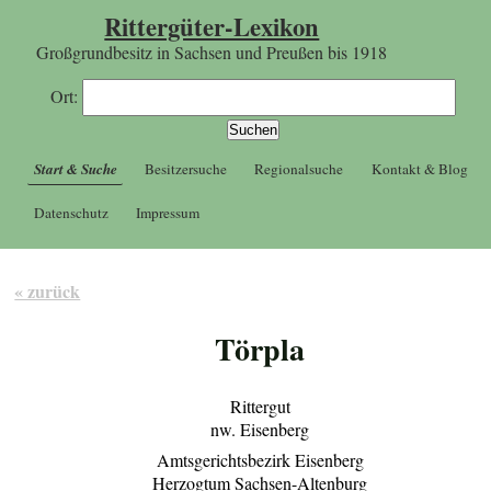
Rittergüter-Lexikon
Großgrundbesitz in Sachsen und Preußen bis 1918
Ort:
Start & Suche
Besitzersuche
Regionalsuche
Kontakt & Blog
Datenschutz
Impressum
« zurück
Törpla
Rittergut
nw. Eisenberg
Amtsgerichtsbezirk Eisenberg
Herzogtum Sachsen-Altenburg