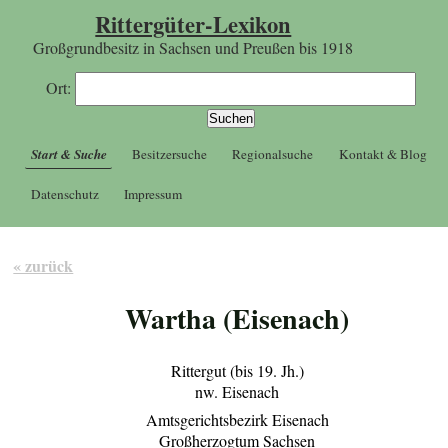
Rittergüter-Lexikon
Großgrundbesitz in Sachsen und Preußen bis 1918
Ort:
Start & Suche
Besitzersuche
Regionalsuche
Kontakt & Blog
Datenschutz
Impressum
« zurück
Wartha (Eisenach)
Rittergut (bis 19. Jh.)
nw. Eisenach
Amtsgerichtsbezirk Eisenach
Großherzogtum Sachsen