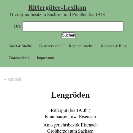
Rittergüter-Lexikon
Großgrundbesitz in Sachsen und Preußen bis 1918
Ort:
Start & Suche
Besitzersuche
Regionalsuche
Kontakt & Blog
Datenschutz
Impressum
« zurück
Lengröden
Rittergut (bis 19. Jh.)
Krauthausen, nw. Eisenach
Amtsgerichtsbezirk Eisenach
Großherzogtum Sachsen