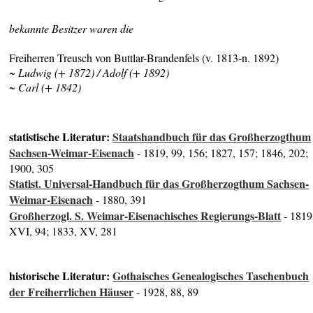
bekannte Besitzer waren die
Freiherren Treusch von Buttlar-Brandenfels (v. 1813-n. 1892)
~ Ludwig (+ 1872) / Adolf (+ 1892)
~ Carl (+ 1842)
statistische Literatur:
Staatshandbuch für das Großherzogthum
Sachsen-Weimar-Eisenach
- 1819, 99, 156; 1827, 157; 1846, 202;
1900, 305
Statist. Universal-Handbuch für das Großherzogthum Sachsen-
Weimar-Eisenach
- 1880, 391
Großherzogl. S. Weimar-Eisenachisches Regierungs-Blatt
- 1819
XVI, 94; 1833, XV, 281
historische Literatur:
Gothaisches Genealogisches Taschenbuch
der Freiherrlichen Häuser
- 1928, 88, 89