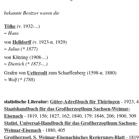
bekannte Besitzer waren die
Tölke
(v. 1932-...)
~ Hans
Helldorff
von
(v. 1923-n. 1929)
~ Julius (* 1877)
von Klitzing (1908-...)
~ Dietrich (* 1873-...)
Uetterodt
Grafen von
zum Scharffenberg (1598-n. 1880)
~ Wolf (* 1788)
statistische Literatur:
Güter-Adreßbuch für Thüringen
- 1923, 
Staatshandbuch für das Großherzogthum Sachsen-Weimar-
Eisenach
- 1819, 156; 1827, 162; 1840, 179; 1846, 206; 1900, 309
Statist. Universal-Handbuch für das Großherzogthum Sachsen-
Weimar-Eisenach
- 1880, 405
Großherzogl. S. Weimar-Eisenachisches Regierungs-Blatt
- 1819