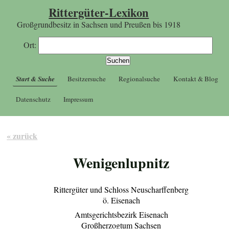
Rittergüter-Lexikon
Großgrundbesitz in Sachsen und Preußen bis 1918
Ort:
Start & Suche
Besitzersuche
Regionalsuche
Kontakt & Blog
Datenschutz
Impressum
« zurück
Wenigenlupnitz
Rittergüter und Schloss Neuscharffenberg
ö. Eisenach
Amtsgerichtsbezirk Eisenach
Großherzogtum Sachsen