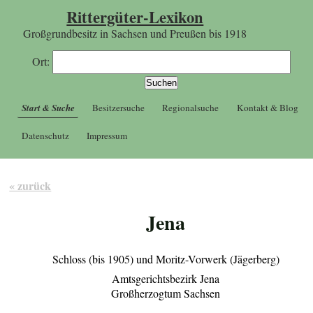
Rittergüter-Lexikon
Großgrundbesitz in Sachsen und Preußen bis 1918
Ort:
Start & Suche
Besitzersuche
Regionalsuche
Kontakt & Blog
Datenschutz
Impressum
« zurück
Jena
Schloss (bis 1905) und Moritz-Vorwerk (Jägerberg)
Amtsgerichtsbezirk Jena
Großherzogtum Sachsen