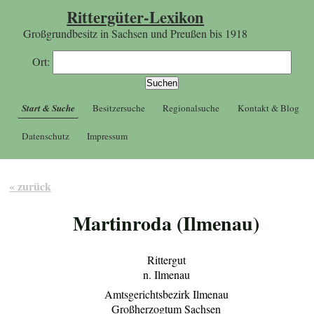
Rittergüter-Lexikon
Großgrundbesitz in Sachsen und Preußen bis 1918
Ort:
Start & Suche
Besitzersuche
Regionalsuche
Kontakt & Blog
Datenschutz
Impressum
« zurück
Martinroda (Ilmenau)
Rittergut
n. Ilmenau
Amtsgerichtsbezirk Ilmenau
Großherzogtum Sachsen