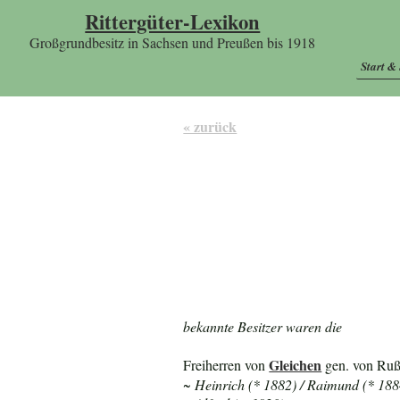
Rittergüter-Lexikon
Großgrundbesitz in Sachsen und Preußen bis 1918
Start &
« zurück
bekannte Besitzer waren die
Gleichen
Freiherren von
gen. von Ruß
~ Heinrich (* 1882) / Raimund (* 188