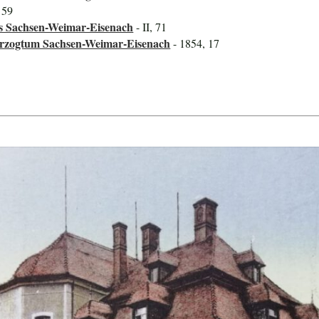
, 59
 Sachsen-Weimar-Eisenach
- II, 71
erzogtum Sachsen-Weimar-Eisenach
- 1854, 17