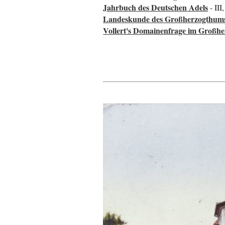
Jahrbuch des Deutschen Adels
- III
Landeskunde des Großherzogthums
Vollert's Domainenfrage im Großh