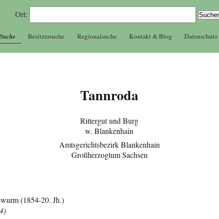
Ort:
 Suche
Besitzersuche
Regionalsuche
Kontakt & Blog
Datenschutz
Tannroda
Rittergut und Burg
w. Blankenhain
Amtsgerichtsbezirk Blankenhain
Großherzogtum Sachsen
wurm (1854-20. Jh.)
4)