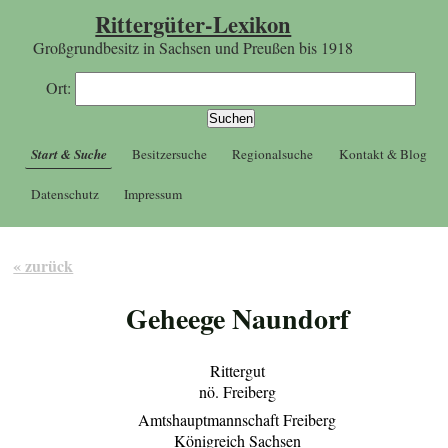
Rittergüter-Lexikon
Großgrundbesitz in Sachsen und Preußen bis 1918
Ort:
Start & Suche
Besitzersuche
Regionalsuche
Kontakt & Blog
Datenschutz
Impressum
« zurück
Geheege Naundorf
Rittergut
nö. Freiberg
Amtshauptmannschaft Freiberg
Königreich Sachsen