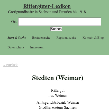
Rittergüter-Lexikon
Großgrundbesitz in Sachsen und Preußen bis 1918
Ort:
Start & Suche
Besitzersuche
Regionalsuche
Kontakt & Blog
Datenschutz
Impressum
« zurück
Stedten (Weimar)
Rittergut
nw. Weimar
Amtsgerichtsbezirk Weimar
Großherzogtum Sachsen