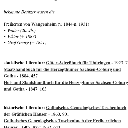
bekannte Besitzer waren die
Wangenheim
Freiherren von
(v. 1844-n. 1931)
~ Walter (20. Jh.)
~ Viktor (+ 1887)
~ Graf Georg (+ 1851)
statistische Literatur:
Güter-Adreßbuch für Thüringen
- 1923, 
Staatshandbuch für die Herzogthümer Sachsen-Coburg und
Gotha
- 1884, 457
Hof- und Staatshandbuch für die Herzogtümer Sachsen-Cobur
und Gotha
- 1847, 163
historische Literatur:
Gothaisches Genealogisches Taschenbuch
der Gräflichen Häuser
- 1860, 901
Gothaisches Genealogisches Taschenbuch der Freiherrlichen
Häuser
- 1902, 827; 1932, 643