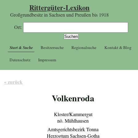
Rittergüter-Lexikon
Großgrundbesitz in Sachsen und Preußen bis 1918
Ort:
Start & Suche
Besitzersuche
Regionalsuche
Kontakt & Blog
Datenschutz
Impressum
« zurück
Volkenroda
Kloster/Kammergut
nö. Mühlhausen
Amtsgerichtsbezirk Tonna
Herzogtum Sachsen-Gotha