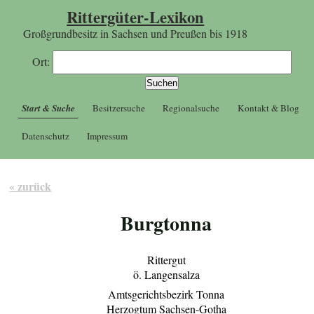
Rittergüter-Lexikon
Großgrundbesitz in Sachsen und Preußen bis 1918
Ort:
Start & Suche
Besitzersuche
Regionalsuche
Kontakt & Blog
Datenschutz
Impressum
« zurück
Burgtonna
Rittergut
ö. Langensalza
Amtsgerichtsbezirk Tonna
Herzogtum Sachsen-Gotha