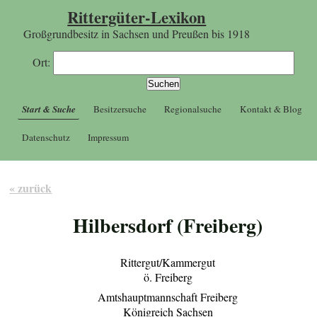
Rittergüter-Lexikon
Großgrundbesitz in Sachsen und Preußen bis 1918
Ort:
Start & Suche
Besitzersuche
Regionalsuche
Kontakt & Blog
Datenschutz
Impressum
« zurück
Hilbersdorf (Freiberg)
Rittergut/Kammergut
ö. Freiberg
Amtshauptmannschaft Freiberg
Königreich Sachsen