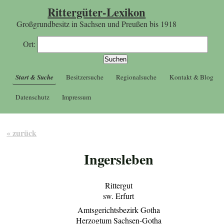
Rittergüter-Lexikon
Großgrundbesitz in Sachsen und Preußen bis 1918
Ort:
Start & Suche
Besitzersuche
Regionalsuche
Kontakt & Blog
Datenschutz
Impressum
« zurück
Ingersleben
Rittergut
sw. Erfurt
Amtsgerichtsbezirk Gotha
Herzogtum Sachsen-Gotha