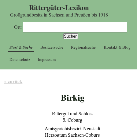
Rittergüter-Lexikon
Großgrundbesitz in Sachsen und Preußen bis 1918
Ort:
Start & Suche
Besitzersuche
Regionalsuche
Kontakt & Blog
Datenschutz
Impressum
« zurück
Birkig
Rittergut und Schloss
ö. Coburg
Amtsgerichtsbezirk Neustadt
Herzogtum Sachsen-Coburg