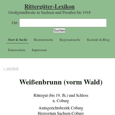
Rittergüter-Lexikon
Großgrundbesitz in Sachsen und Preußen bis 1918
Ort:
Start & Suche
Besitzersuche
Regionalsuche
Kontakt & Blog
Datenschutz
Impressum
« zurück
Weißenbrunn (vorm Wald)
Rittergut (bis 19. Jh.) und Schloss
n. Coburg
Amtsgerichtsbezirk Coburg
Herzogtum Sachsen-Coburg