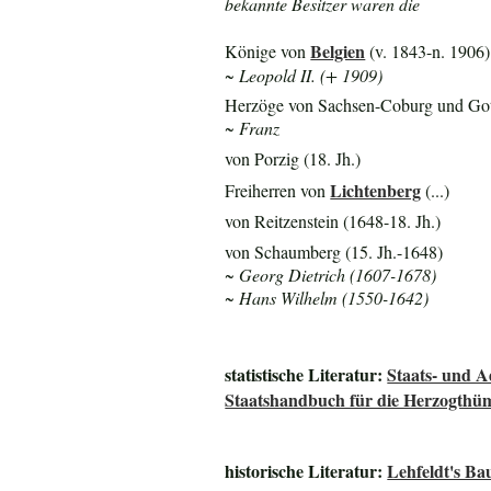
bekannte Besitzer waren die
Belgien
Könige von
(v. 1843-n. 1906)
~ Leopold II. (+ 1909)
Herzöge von Sachsen-Coburg und Goth
~ Franz
von Porzig (18. Jh.)
Lichtenberg
Freiherren von
(...)
von Reitzenstein (1648-18. Jh.)
von Schaumberg (15. Jh.-1648)
~ Georg Dietrich (1607-1678)
~ Hans Wilhelm (1550-1642)
statistische Literatur:
Staats- und 
Staatshandbuch für die Herzogth
historische Literatur:
Lehfeldt's B