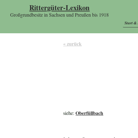
Rittergüter-Lexikon
Großgrundbesitz in Sachsen und Preußen bis 1918
Start &
« zurück
Oberfüllbach
siehe: