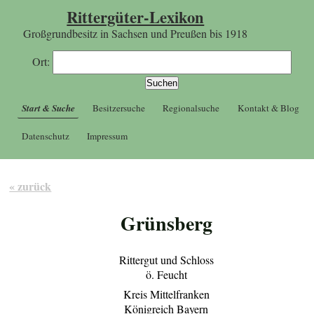
Rittergüter-Lexikon
Großgrundbesitz in Sachsen und Preußen bis 1918
Ort:
Start & Suche
Besitzersuche
Regionalsuche
Kontakt & Blog
Datenschutz
Impressum
« zurück
Grünsberg
Rittergut und Schloss
ö. Feucht
Kreis Mittelfranken
Königreich Bayern