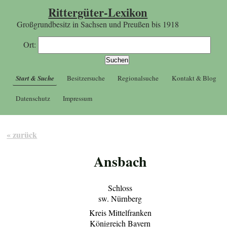
Rittergüter-Lexikon
Großgrundbesitz in Sachsen und Preußen bis 1918
Ort:
Start & Suche
Besitzersuche
Regionalsuche
Kontakt & Blog
Datenschutz
Impressum
« zurück
Ansbach
Schloss
sw. Nürnberg
Kreis Mittelfranken
Königreich Bayern