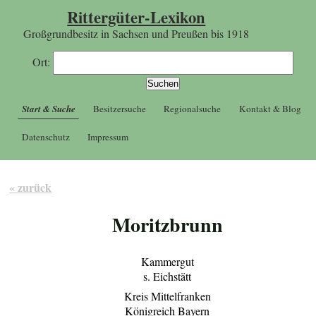
Rittergüter-Lexikon
Großgrundbesitz in Sachsen und Preußen bis 1918
Ort:
Start & Suche
Besitzersuche
Regionalsuche
Kontakt & Blog
Datenschutz
Impressum
« zurück
Moritzbrunn
Kammergut
s. Eichstätt
Kreis Mittelfranken
Königreich Bayern