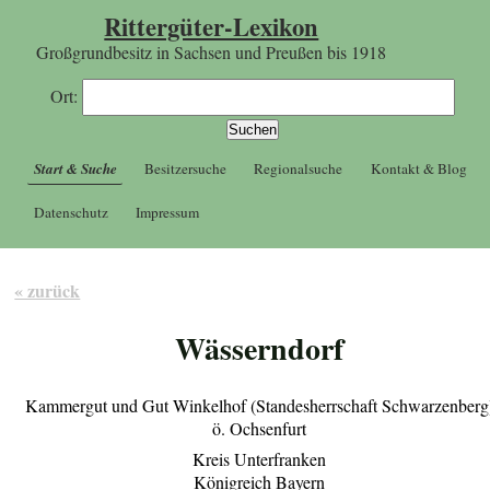
Rittergüter-Lexikon
Großgrundbesitz in Sachsen und Preußen bis 1918
Ort:
Start & Suche
Besitzersuche
Regionalsuche
Kontakt & Blog
Datenschutz
Impressum
« zurück
Wässerndorf
Kammergut und Gut Winkelhof (Standesherrschaft Schwarzenberg
ö. Ochsenfurt
Kreis Unterfranken
Königreich Bayern