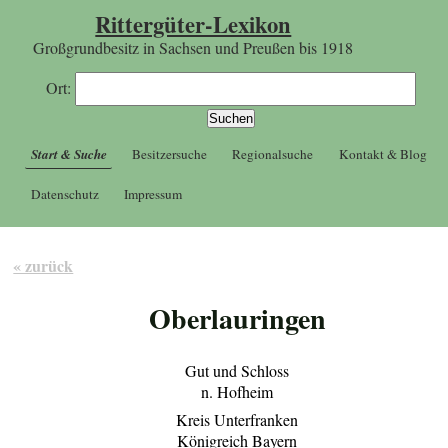
Rittergüter-Lexikon
Großgrundbesitz in Sachsen und Preußen bis 1918
Ort:
Start & Suche
Besitzersuche
Regionalsuche
Kontakt & Blog
Datenschutz
Impressum
« zurück
Oberlauringen
Gut und Schloss
n. Hofheim
Kreis Unterfranken
Königreich Bayern