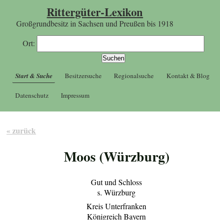
Rittergüter-Lexikon
Großgrundbesitz in Sachsen und Preußen bis 1918
Ort:
Start & Suche
Besitzersuche
Regionalsuche
Kontakt & Blog
Datenschutz
Impressum
« zurück
Moos (Würzburg)
Gut und Schloss
s. Würzburg
Kreis Unterfranken
Königreich Bayern