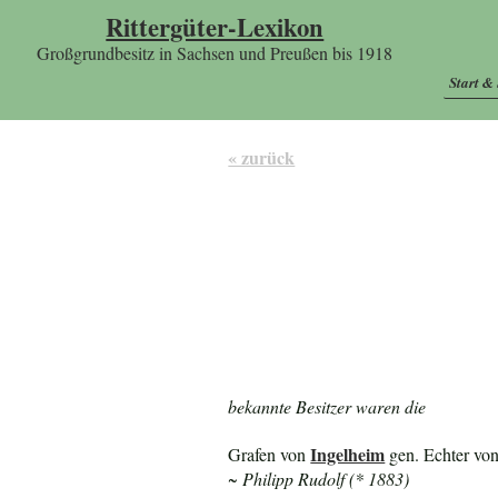
Rittergüter-Lexikon
Großgrundbesitz in Sachsen und Preußen bis 1918
Start &
« zurück
bekannte Besitzer waren die
Ingelheim
Grafen von
gen. Echter vo
~ Philipp Rudolf (* 1883)