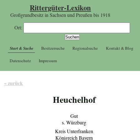
Rittergüter-Lexikon
Großgrundbesitz in Sachsen und Preußen bis 1918
Ort:
Start & Suche
Besitzersuche
Regionalsuche
Kontakt & Blog
Datenschutz
Impressum
« zurück
Heuchelhof
Gut
s. Würzburg
Kreis Unterfranken
Königreich Bayern