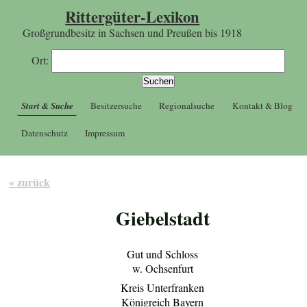
Rittergüter-Lexikon
Großgrundbesitz in Sachsen und Preußen bis 1918
Ort:
Start & Suche
Besitzersuche
Regionalsuche
Kontakt & Blog
Datenschutz
Impressum
« zurück
Giebelstadt
Gut und Schloss
w. Ochsenfurt
Kreis Unterfranken
Königreich Bayern