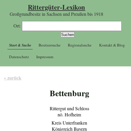
Rittergüter-Lexikon
Großgrundbesitz in Sachsen und Preußen bis 1918
Ort:
Start & Suche
Besitzersuche
Regionalsuche
Kontakt & Blog
Datenschutz
Impressum
« zurück
Bettenburg
Rittergut und Schloss
nö. Hofheim
Kreis Unterfranken
Königreich Bayern