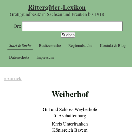
Rittergüter-Lexikon
Großgrundbesitz in Sachsen und Preußen bis 1918
Ort:
Start & Suche
Besitzersuche
Regionalsuche
Kontakt & Blog
Datenschutz
Impressum
« zurück
Weiberhof
Gut und Schloss Weyberhöfe
ö. Aschaffenburg
Kreis Unterfranken
Königreich Bayern