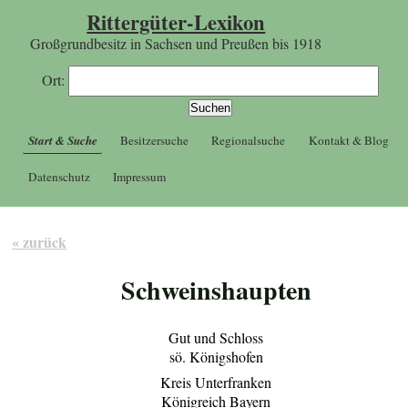
Rittergüter-Lexikon
Großgrundbesitz in Sachsen und Preußen bis 1918
Ort:
Start & Suche
Besitzersuche
Regionalsuche
Kontakt & Blog
Datenschutz
Impressum
« zurück
Schweinshaupten
Gut und Schloss
sö. Königshofen
Kreis Unterfranken
Königreich Bayern