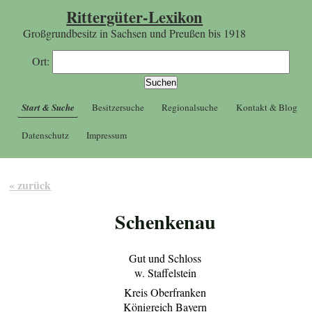
Rittergüter-Lexikon
Großgrundbesitz in Sachsen und Preußen bis 1918
Ort:
Start & Suche
Besitzersuche
Regionalsuche
Kontakt & Blog
Datenschutz
Impressum
« zurück
Schenkenau
Gut und Schloss
w. Staffelstein
Kreis Oberfranken
Königreich Bayern