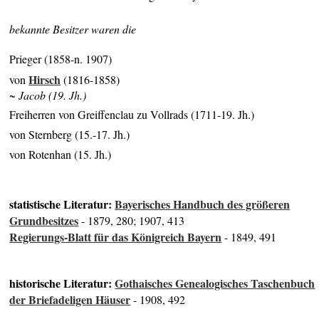
bekannte Besitzer waren die
Prieger (1858-n. 1907)
Hirsch
von
(1816-1858)
~ Jacob (19. Jh.)
Freiherren von Greiffenclau zu Vollrads (1711-19. Jh.)
von Sternberg (15.-17. Jh.)
von Rotenhan (15. Jh.)
statistische Literatur:
Bayerisches Handbuch des größeren
Grundbesitzes
- 1879, 280; 1907, 413
Regierungs-Blatt für das Königreich Bayern
- 1849, 491
historische Literatur:
Gothaisches Genealogisches Taschenbuch
der Briefadeligen Häuser
- 1908, 492