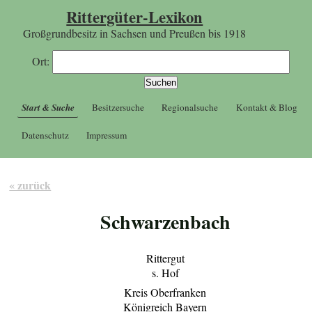
Rittergüter-Lexikon
Großgrundbesitz in Sachsen und Preußen bis 1918
Ort:
Start & Suche
Besitzersuche
Regionalsuche
Kontakt & Blog
Datenschutz
Impressum
« zurück
Schwarzenbach
Rittergut
s. Hof
Kreis Oberfranken
Königreich Bayern